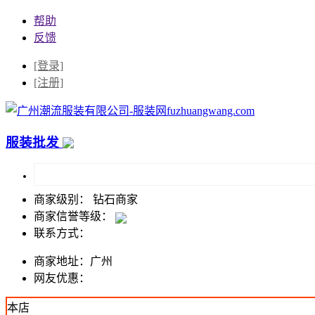
帮助
反馈
[登录]
[注册]
服装批发
商家级别：
钻石商家
商家信誉等级：
联系方式：
商家地址：
广州
网友优惠：
本店