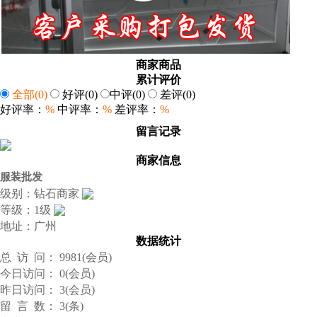
商家商品
累计评价
全部
(0)
好评
(0)
中评
(0)
差评
(0)
好评率：
%
中评率：
%
差评率：
%
留言记录
商家信息
服装批发
级别：钻石商家
等级：1级
地址：广州
数据统计
总 访 问： 9981(会员)
今日访问： 0(会员)
昨日访问： 3(会员)
留 言 数： 3(条)