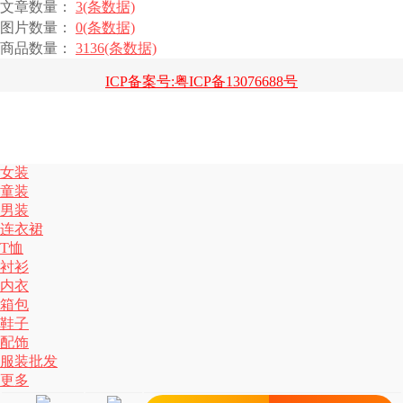
文章数量：
3(条数据)
图片数量：
0(条数据)
商品数量：
3136(条数据)
ICP备案号:粤ICP备13076688号
女装
童装
男装
连衣裙
T恤
衬衫
内衣
箱包
鞋子
配饰
服装批发
更多