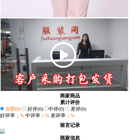
商家商品
累计评价
全部
(0)
好评
(0)
中评
(0)
差评
(0)
好评率：
%
中评率：
%
差评率：
%
留言记录
商家信息