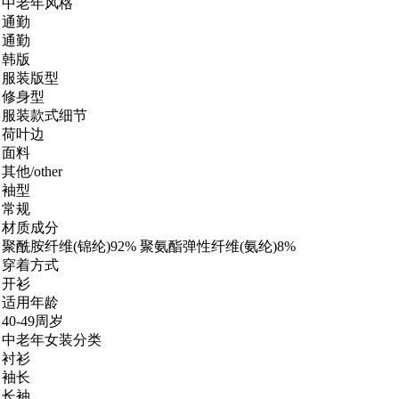
中老年风格
通勤
通勤
韩版
服装版型
修身型
服装款式细节
荷叶边
面料
其他/other
袖型
常规
材质成分
聚酰胺纤维(锦纶)92% 聚氨酯弹性纤维(氨纶)8%
穿着方式
开衫
适用年龄
40-49周岁
中老年女装分类
衬衫
袖长
长袖