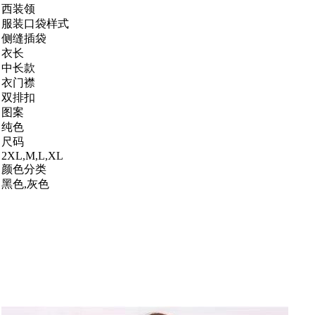
西装领
服装口袋样式
侧缝插袋
衣长
中长款
衣门襟
双排扣
图案
纯色
尺码
2XL,M,L,XL
颜色分类
黑色,灰色