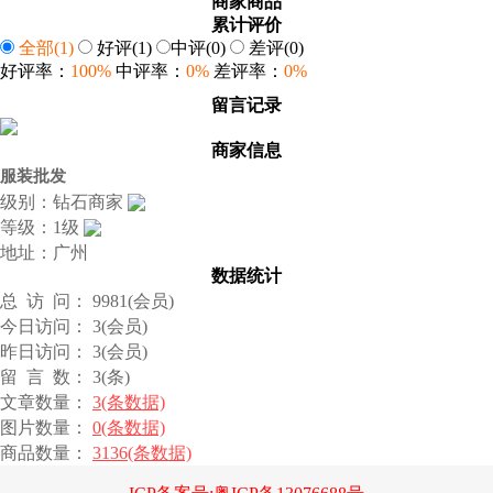
商家商品
累计评价
全部
(1)
好评
(1)
中评
(0)
差评
(0)
好评率：
100%
中评率：
0%
差评率：
0%
留言记录
商家信息
服装批发
级别：钻石商家
等级：1级
地址：广州
数据统计
总 访 问： 9981(会员)
今日访问： 3(会员)
昨日访问： 3(会员)
留 言 数： 3(条)
文章数量：
3(条数据)
图片数量：
0(条数据)
商品数量：
3136(条数据)