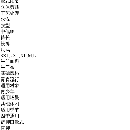
款式细节
立体剪裁
工艺处理
水洗
腰型
中低腰
裤长
长裤
尺码
3XL,2XL,XL,M,L
牛仔面料
牛仔布
基础风格
青春流行
适用对象
青少年
适用场景
其他休闲
适用季节
四季通用
裤脚口款式
直脚