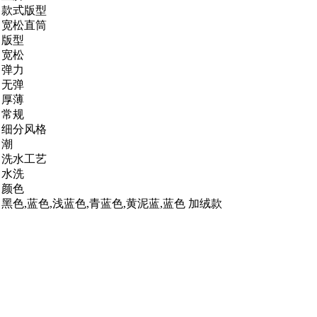
款式版型
宽松直筒
版型
宽松
弹力
无弹
厚薄
常规
细分风格
潮
洗水工艺
水洗
颜色
黑色,蓝色,浅蓝色,青蓝色,黄泥蓝,蓝色 加绒款