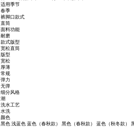
适用季节
春季
裤脚口款式
直筒
面料功能
耐磨
款式版型
宽松直筒
版型
宽松
厚薄
常规
弹力
无弹
细分风格
潮
洗水工艺
水洗
颜色
黑色 浅蓝色 蓝色（春秋款） 黑色（春秋款） 蓝色（秋冬款）