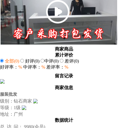
商家商品
累计评价
全部
(0)
好评
(0)
中评
(0)
差评
(0)
好评率：
%
中评率：
%
差评率：
%
留言记录
商家信息
服装批发
级别：钻石商家
等级：1级
地址：广州
数据统计
总 访 问： 9980(会员)