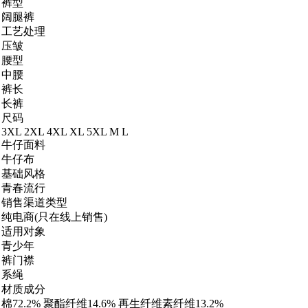
裤型
阔腿裤
工艺处理
压皱
腰型
中腰
裤长
长裤
尺码
3XL 2XL 4XL XL 5XL M L
牛仔面料
牛仔布
基础风格
青春流行
销售渠道类型
纯电商(只在线上销售)
适用对象
青少年
裤门襟
系绳
材质成分
棉72.2% 聚酯纤维14.6% 再生纤维素纤维13.2%