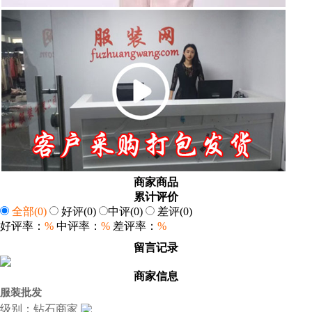
商家商品
累计评价
全部
(0)
好评
(0)
中评
(0)
差评
(0)
好评率：
%
中评率：
%
差评率：
%
留言记录
商家信息
服装批发
级别：钻石商家