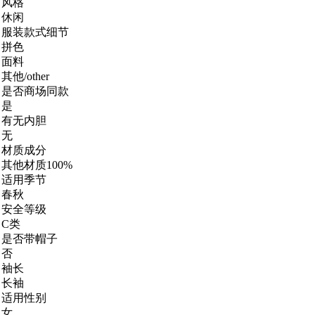
风格
休闲
服装款式细节
拼色
面料
其他/other
是否商场同款
是
有无内胆
无
材质成分
其他材质100%
适用季节
春秋
安全等级
C类
是否带帽子
否
袖长
长袖
适用性别
女