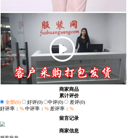
商家商品
累计评价
全部
(0)
好评
(0)
中评
(0)
差评
(0)
好评率：
%
中评率：
%
差评率：
%
留言记录
商家信息