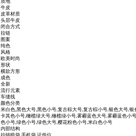
质地
牛皮
皮革材质
头层牛皮
闭合方式
拉链
图案
纯色
风格
欧美时尚
形状
横款方形
成色
全新
流行元素
车缝线
颜色分类
米白色,黑色大号,黑色小号,复古棕大号,复古棕小号,银色大号,银
卡其色小号,橄榄绿大号,橄榄绿小号,雾霾蓝色大号,雾霾蓝色小号
色小号,绿色小号,绿色大号,樱花粉色小号,米白色小号
内部结构
拉链暗袋,手机袋,证件位