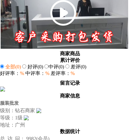
商家商品
累计评价
全部
(0)
好评
(0)
中评
(0)
差评
(0)
好评率：
%
中评率：
%
差评率：
%
留言记录
商家信息
服装批发
级别：钻石商家
等级：1级
地址：广州
数据统计
总 访 问： 9982(会员)