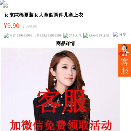
女孩纯棉夏装女大童假两件儿童上衣
¥9.90
¥ 298.00
分享
库存:999999999 已售999:999999999
374 人气
积分价19 金钱
商品详情