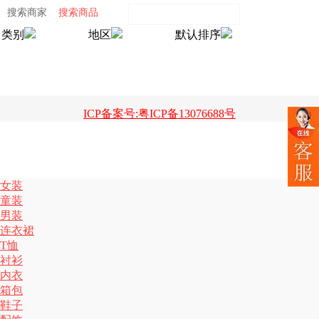
搜索商家
搜索商品
类别
地区
默认排序
ICP备案号:粤ICP备13076688号
女装
童装
男装
连衣裙
T恤
衬衫
内衣
箱包
鞋子