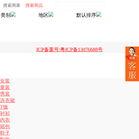
搜索商家
搜索商品
类别
地区
默认排序
ICP备案号:粤ICP备13076688号
女装
童装
男装
连衣裙
T恤
衬衫
内衣
箱包
鞋子