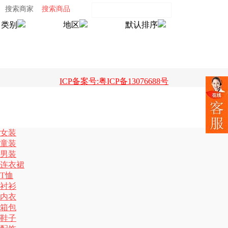
搜索商家
搜索商品
类别
地区
默认排序
ICP备案号:粤ICP备13076688号
女装
童装
男装
连衣裙
T恤
衬衫
内衣
箱包
鞋子