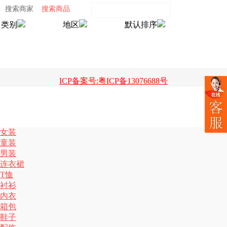
搜索商家
搜索商品
类别
地区
默认排序
ICP备案号:粤ICP备13076688号
女装
童装
男装
连衣裙
T恤
衬衫
内衣
箱包
鞋子