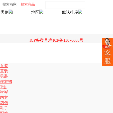
搜索商家
搜索商品
类别
地区
默认排序
ICP备案号:粤ICP备13076688号
女装
童装
男装
连衣裙
T恤
衬衫
内衣
箱包
鞋子