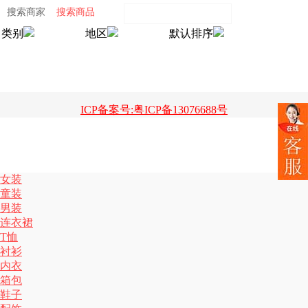
搜索商家
搜索商品
类别
地区
默认排序
ICP备案号:粤ICP备13076688号
女装
童装
男装
连衣裙
T恤
衬衫
内衣
箱包
鞋子