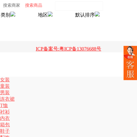
搜索商家
搜索商品
类别
地区
默认排序
ICP备案号:粤ICP备13076688号
女装
童装
男装
连衣裙
T恤
衬衫
内衣
箱包
鞋子