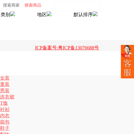
搜索商家
搜索商品
类别
地区
默认排序
ICP备案号:粤ICP备13076688号
女装
童装
男装
连衣裙
T恤
衬衫
内衣
箱包
鞋子