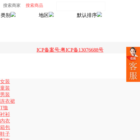
搜索商家
搜索商品
类别
地区
默认排序
ICP备案号:粤ICP备13076688号
女装
童装
男装
连衣裙
T恤
衬衫
内衣
箱包
鞋子