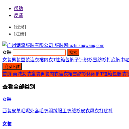
帮助
反馈
[登录]
[注册]
女装
女装
男装
童装
连衣裙
内衣
T恤
箱包
裤子
针织衫
雪纺衫
打底裤
中
首页
商城
女装
童装
男装
内衣
连衣裙
雪纺衫
休闲裤
T恤
箱包
服装
查看全部类别
女装
西装
皮草
毛呢外套
毛衣
羽绒服
卫衣绒衫
皮衣
风衣
打底裤
女装