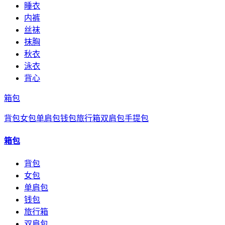
睡衣
内裤
丝袜
抹胸
秋衣
泳衣
背心
箱包
背包
女包
单肩包
钱包
旅行箱
双肩包
手提包
箱包
背包
女包
单肩包
钱包
旅行箱
双肩包