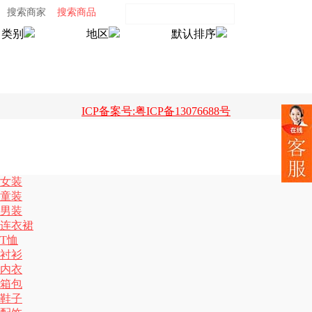
搜索商家
搜索商品
类别
地区
默认排序
ICP备案号:粤ICP备13076688号
女装
童装
男装
连衣裙
T恤
衬衫
内衣
箱包
鞋子