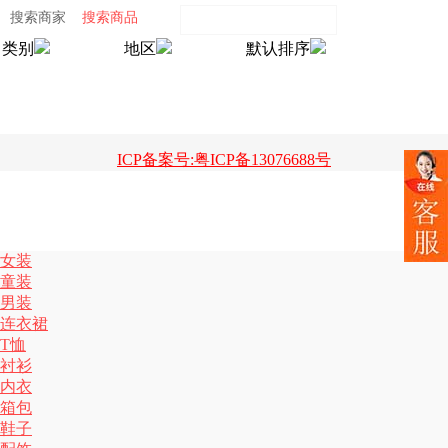
搜索商家
搜索商品
类别
地区
默认排序
ICP备案号:粤ICP备13076688号
女装
童装
男装
连衣裙
T恤
衬衫
内衣
箱包
鞋子