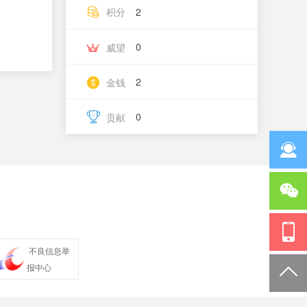
积分
2
0
威望
2
金钱
0
贡献
不良信息举
报中心