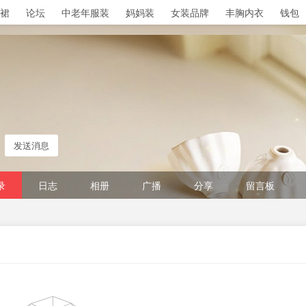
裙
论坛
中老年服装
妈妈装
女装品牌
丰胸内衣
钱包
淘帖
日志
相册
分享
记录
毛呢大衣
排行榜
发送消息
录
日志
相册
广播
分享
留言板