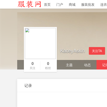
首页
门户
商城
服装批发
连衣
导读
广播
群组
动态
帮助
KaceyAskin
关注TA
0
0
主题
动态
记
关注
粉丝
记录