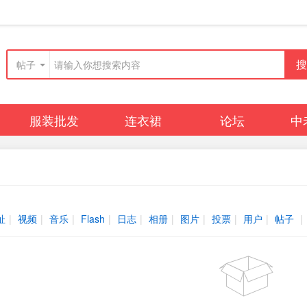
搜
帖子
服装批发
连衣裙
论坛
中
广播
群组
动态
毛呢大衣
排行榜
址
|
视频
|
音乐
|
Flash
|
日志
|
相册
|
图片
|
投票
|
用户
|
帖子
|