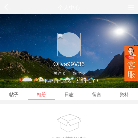
个人中心
Oliva99V36
关注
0
|
粉丝
0
TA未填写个性签名，太没个性了！
帖子
相册
日志
留言
资料
