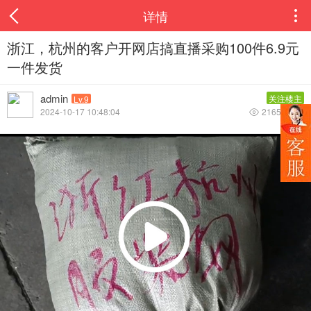
详情

浙江，杭州的客户开网店搞直播采购100件6.9元
一件发货
admin
关注楼主
Lv.9
2024-10-17 10:48:04
2165
0

