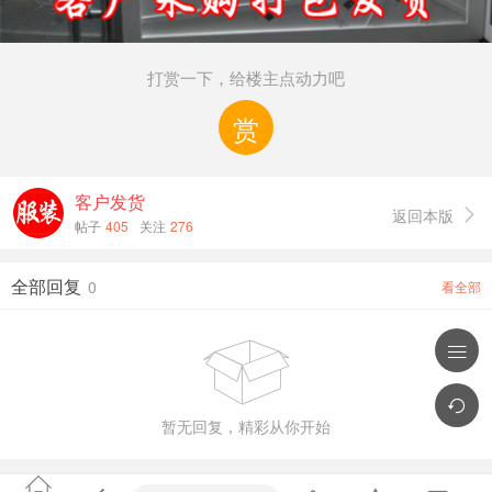
打赏一下，给楼主点动力吧
赏
客户发货
返回本版

帖子
405
关注
276
全部回复
0
看全部



暂无回复，精彩从你开始