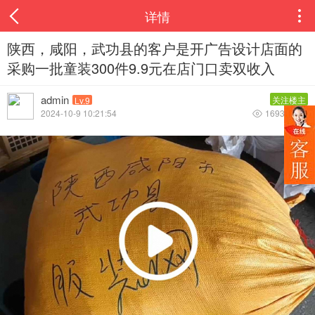
详情

陕西，咸阳，武功县的客户是开广告设计店面的
采购一批童装300件9.9元在店门口卖双收入
admin
关注楼主
Lv.9
2024-10-9 10:21:54
1693
0

