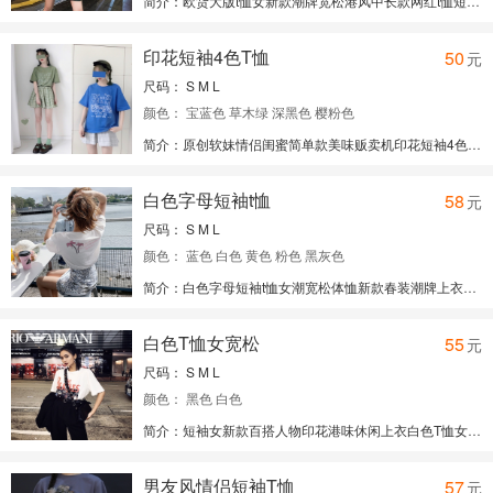
简介：欧货大版t恤女新款潮牌宽松港风中长款网红t恤短袖学生潮夏季
经理：手机微信同号：13288833300
免费代理请关注微信公众号：yifupafa
印花短袖4色T恤
50
元
尺码： S M L
颜色： 宝蓝色 草木绿 深黑色 樱粉色
简介：原创软妹情侣闺蜜简单款美味贩卖机印花短袖4色T恤
经理：手机微信同号：13288833300
免费代理请关注微信公众号：yifupafa
白色字母短袖t恤
58
元
尺码： S M L
颜色： 蓝色 白色 黄色 粉色 黑灰色
简介：白色字母短袖t恤女潮宽松体恤新款春装潮牌上衣丅恤
经理：手机微信同号：13288833300
免费代理请关注微信公众号：yifupafa
白色T恤女宽松
55
元
尺码： S M L
颜色： 黑色 白色
简介：短袖女新款百搭人物印花港味休闲上衣白色T恤女宽松
经理：手机微信同号：13288833300
免费代理请关注微信公众号：yifupafa
男友风情侣短袖T恤
57
元