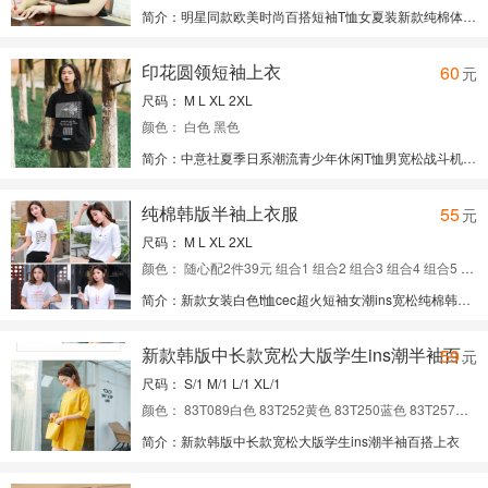
简介：明星同款欧美时尚百搭短袖T恤女夏装新款纯棉体恤打底衫上衣
经理：手机微信同号：13288833300
免费代理请关注微信公众号：yifupafa
印花圆领短袖上衣
60
元
尺码： M L XL 2XL
颜色： 白色 黑色
简介：中意社夏季日系潮流青少年休闲T恤男宽松战斗机印花圆领短袖上衣
经理：手机微信同号：13288833300
免费代理请关注微信公众号：yifupafa
纯棉韩版半袖上衣服
55
元
尺码： M L XL 2XL
颜色： 随心配2件39元 组合1 组合2 组合3 组合4 组合5 组合6 组合7 组合8 组合9 组合10 组合11 组合12 组合13 组合14 组合15 组合16 组合17 组合18 组合19 组合20 组合21
简介：新款女装白色t恤cec超火短袖女潮ins宽松纯棉韩版半袖上衣服
经理：手机微信同号：13288833300
免费代理请关注微信公众号：yifupafa
59
元
新款韩版中长款宽松大版学生ins潮半袖百搭上衣
尺码： S/1 M/1 L/1 XL/1
颜色： 83T089白色 83T252黄色 83T250蓝色 83T257黑色 83T258黄色 83T260黑色
简介：新款韩版中长款宽松大版学生ins潮半袖百搭上衣
经理：手机微信同号：13288833300