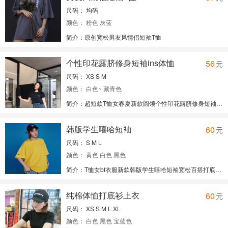
尺码： 均码
颜色： 粉色 灰蓝
简介：原创宽松男友风情侣短袖T恤
经理：手机微信同号：13288833300
免费代理请关注微信公众号：yifupafa
个性印花露脐修身短袖ins体恤
56
元
尺码： XS S M
颜色： 白色~ 藏青色
简介：超短款T恤女春夏新款圆领个性印花露脐修身短袖ins体恤
经理：手机微信同号：13288833300
免费代理请关注微信公众号：yifupafa
韩版学生嘻哈短袖
60
元
尺码： S M L
颜色： 黄色 白色 黑色
简介：T恤女bf衣服新款韩版学生嘻哈短袖宽松百搭打底衫上衣
经理：手机微信同号：13288833300
免费代理请关注微信公众号：yifupafa
纯棉体恤打底衫上衣
60
元
尺码： XS S M L XL
颜色： 白色 黑色 宝蓝色