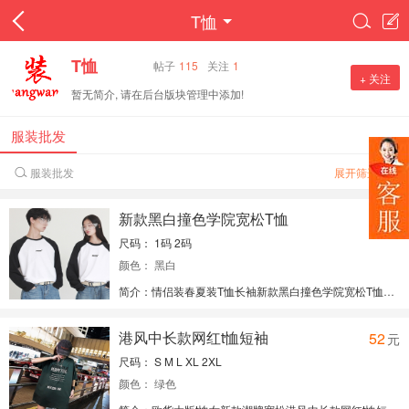
T恤


T恤
帖子
115
关注
1
+ 关注
暂无简介, 请在后台版块管理中添加!
服装批发
服装批发
展开筛选

新款黑白撞色学院宽松T恤
60
元
尺码： 1码 2码
颜色： 黑白
简介：情侣装春夏装T恤长袖新款黑白撞色学院宽松T恤女学生上衣
经理：手机微信同号：13288833300
免费代理请关注微信公众号：yifupafa
港风中长款网红t恤短袖
52
元
尺码： S M L XL 2XL
颜色： 绿色