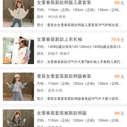
免费代理请关注微信公众号：yifupafa
女童春装新款韩版儿童套装
99
元
尺码： 110cm（正码） 120cm（正码） 130cm（正码） 140cm（正码） 150cm（正码） 160cm（正码）
颜色： 米白色 粉色
简介：童装女女童春装新款韩版儿童套装洋气时髦女孩春秋款小孩衣服
经理：手机微信同号：13288833300
免费代理请关注微信公众号：yifupafa
女童春装新款上衣长袖
79.9
元
尺码： 130码(建议身高120-130cm)/ 140码(建议身高130-140cm)/ 150码(建议身高140-150cm)/ 160码(建议身高150-155cm) 170码(建议身高155-160cm)/ 175码(建议身高160-165cm)
颜色： 粉袖子/ 黄袖子
简介：女童春装新款洋气中大童T恤长袖上衣春秋儿童打底衫
经理：手机微信同号：13288833300
免费代理请关注微信公众号：yifupafa
童装女童套装新款韩版春装
99
元
尺码： 110cm（正码） 120cm（正码） 130cm（正码） 140cm（正码） 150cm（正码） 160cm（正码） 165cm（正码） 170cm（正码）
颜色： 蓝色 白色
简介：童装女童套装新款韩版春装超洋气中大童小孩衣服时髦两件套潮
经理：手机微信同号：13288833300
免费代理请关注微信公众号：yifupafa
女童春装套装裙新款韩版
89
元
尺码： 110cm（正码） 120cm（正码） 130cm（正码） 140cm（正码） 150cm（正码） 160cm（正码）
颜色： 蓝色 红色