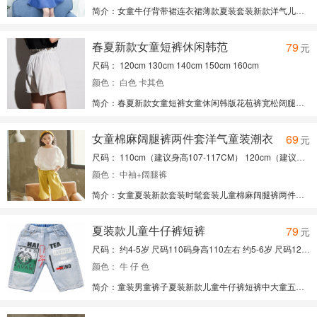
简介：女童牛仔背带裙连衣裙薄款夏装套装新款洋气儿童6中大童公主
经理：手机微信同号：13288833300
免费代理请关注微信公众号：yifupafa
春夏新款女童短裤休闲韩范
79
元
尺码： 120cm 130cm 140cm 150cm 160cm
颜色： 白色 卡其色
简介：春夏新款女童短裤女童休闲韩版花苞裤宽松阔腿裤裙裤
经理：手机微信同号：13288833300
免费代理请关注微信公众号：yifupafa
女童棉麻阔腿裤两件套洋气童装潮衣
69
元
尺码： 110cm（建议身高107-117CM） 120cm（建议身高117-127CM） 130cm（建议身高127-137CM） 140cm（建议身高137-147CM） 150cm（建议身高147-157CM） 160cm（建议身高157-167CM）
颜色： 中袖+阔腿裤
简介：女童夏装新款套装时髦套装儿童棉麻阔腿裤两件套洋气童装潮衣
经理：手机微信同号：13288833300
免费代理请关注微信公众号：yifupafa
夏装款儿童牛仔裤短裤
79
元
尺码： 约4-5岁 尺码110码身高110左右 约5-6岁 尺码120码身高120左右 约7-8岁 尺码130码身高130左右 约9-10岁 尺码140码身高140左右 约10-11岁 尺码150码身高150左右 约12-13岁 尺码160码身高160左右
颜色： 牛 仔 色
简介：童装男童裤子夏装新款儿童牛仔裤短裤中大童五分裤韩版潮
经理：手机微信同号：13288833300