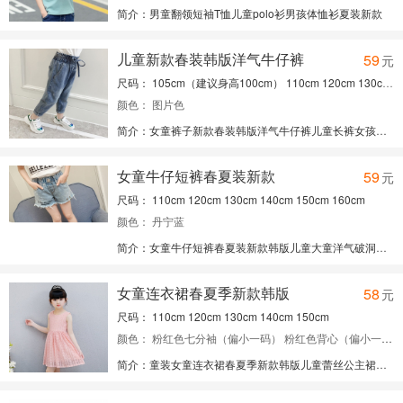
简介：男童翻领短袖T恤儿童polo衫男孩体恤衫夏装新款
经理：手机微信同号：13288833300
免费代理请关注微信公众号：yifupafa
儿童新款春装韩版洋气牛仔裤
59
元
尺码： 105cm（建议身高100cm） 110cm 120cm 130cm 140cm 150cm 160cm
颜色： 图片色
简介：女童裤子新款春装韩版洋气牛仔裤儿童长裤女孩花苞高腰哈伦裤
经理：手机微信同号：13288833300
免费代理请关注微信公众号：yifupafa
女童牛仔短裤春夏装新款
59
元
尺码： 110cm 120cm 130cm 140cm 150cm 160cm
颜色： 丹宁蓝
简介：女童牛仔短裤春夏装新款韩版儿童大童洋气破洞裤春装外穿裤子
经理：手机微信同号：13288833300
免费代理请关注微信公众号：yifupafa
女童连衣裙春夏季新款韩版
58
元
尺码： 110cm 120cm 130cm 140cm 150cm
颜色： 粉红色七分袖（偏小一码） 粉红色背心（偏小一码）
简介：童装女童连衣裙春夏季新款韩版儿童蕾丝公主裙女孩超洋气纱裙
经理：手机微信同号：13288833300